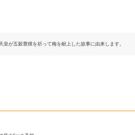
良天皇が五穀豊穣を祈って梅を献上した故事に由来します。