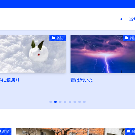
当
雑記
雑記
雷は恐いよ
雨降りな雪国
雑記