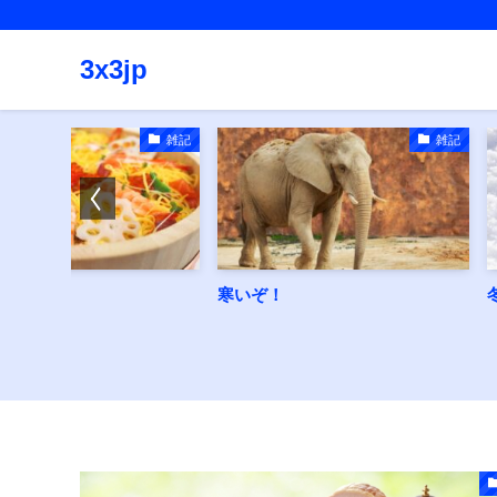
3x3jp
雑記
雑記
寒いぞ！
冬に逆戻り