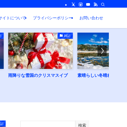
サイトについて
プライバシーポリシー
お問い合わせ
雑記
雑記
のクリスマスイブ
素晴らしい冬晴れ
四季の
識する
う話。
雑記
検索