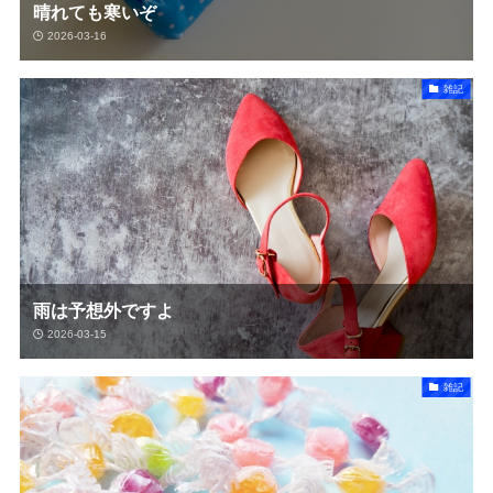
晴れても寒いぞ
2026-03-16
雑記
雨は予想外ですよ
2026-03-15
雑記