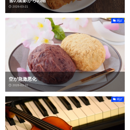
雪の面影からの雨
2026-03-21
雑記
空が急激悪化
2026-03-20
雑記