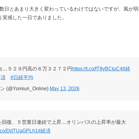
はここ数日とあまり大きく変わっているわけではないですが、風が弱
う実感した一日でありました。
台…５２９円高の６万３２７２円
https://t.co/fT8yBCtuC4
#経
済
#日経平均
@Yomiuri_Online)
May 13, 2026
を回復、５営業日連続で上昇…オリンパスの上昇率が最大
/t.co/DdTUaGPLh1
#経済