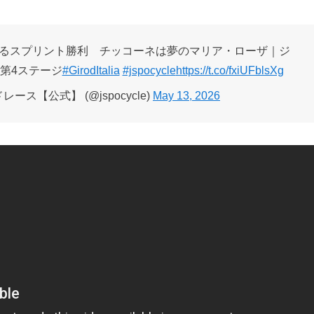
るスプリント勝利 チッコーネは夢のマリア・ローザ｜ジ
：第4ステージ
#GirodItalia
#jspocycle
https://t.co/fxiUFblsXg
レース【公式】 (@jspocycle)
May 13, 2026