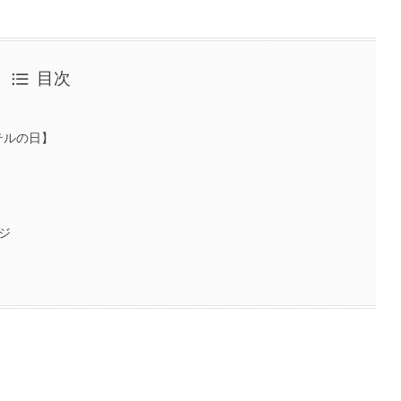
目次
クテルの日】
ジ