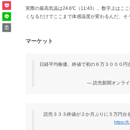
実際の最高気温は24.6℃（11:43）。数字上
くなるだけでここまで体感温度が変わるんだ、そ
マーケット
日経平均株価、終値で初の６万３０００円
— 読売新聞オンライン (
読売３３３終値が２か月ぶりに５万円台
https:/