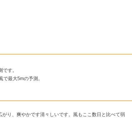
測です。
風で最大5mの予測。
広がり、爽やかです清々しいです。風もここ数日と比べて弱